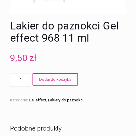
Lakier do paznokci Gel
effect 968 11 ml
9,50
zł
ilość
Dodaj do koszyka
Lakier
do
paznokci
Gel
Kategorie:
Gel effect
,
Lakiery do paznokci
effect
968
11
ml
Podobne produkty